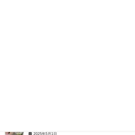
夏の思い出 ～２０２５～
2025年9月16日
一般事業主行動計画策定
2025年8月11日
サーフィンにいこう!!
2025年7月29日
テストおつかれちゃーん✌会
2025年5月25日
和食定食づくり
2025年5月1日