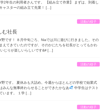
中学2年生の利用者さんです。 【組み立て作業】 まずは、到着し
ャスターの組み立て先業！ […]
活動の様子
しむ社長
Y野です！ ８月中旬ごろ、Niaでは川に遊びに行きました。その
まえてきていたのですが、そのかにたちを社長がとってもかわ
いじりが楽しいらしいです&# […]
活動の様子
Y野です。 夏休みも大詰め。今週からほとんどの学校で始業式
はみんな無事終わらせることができたかなあ
中学生はテスト
います。 １学 […]
活動の様子