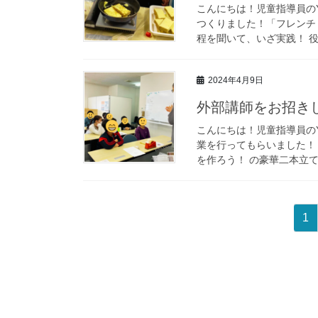
こんにちは！児童指導員のY
つくりました！「フレンチ
程を聞いて、いざ実践！ 役
2024年4月9日
外部講師をお招き
こんにちは！児童指導員のY
業を行ってもらいました！
を作ろう！ の豪華二本立て
投
固
1
稿
定
ペ
の
ー
ペ
ジ
ー