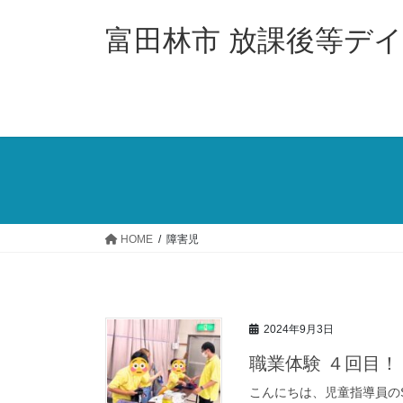
コ
ナ
ン
ビ
富田林市 放課後等デイ
テ
ゲ
ン
ー
ツ
シ
へ
ョ
ス
ン
キ
に
ッ
移
プ
動
HOME
障害児
2024年9月3日
職業体験 ４回目！
こんにちは、児童指導員の