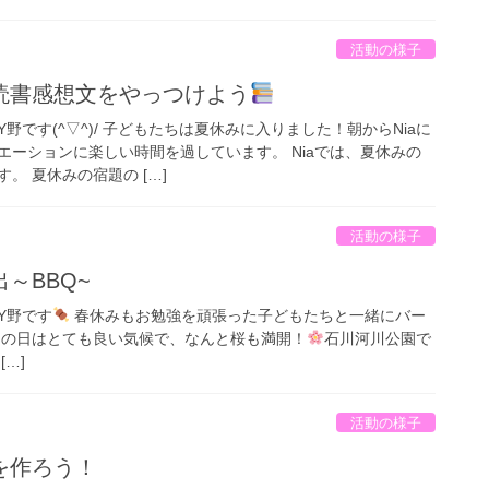
活動の様子
読書感想文をやっつけよう
野です(^▽^)/ 子どもたちは夏休みに入りました！朝からNiaに
エーションに楽しい時間を過しています。 Niaでは、夏休みの
。 夏休みの宿題の […]
活動の様子
～BBQ~
Y野です
春休みもお勉強を頑張った子どもたちと一緒にバー
この日はとても良い気候で、なんと桜も満開！
石川河川公園で
…]
活動の様子
を作ろう！