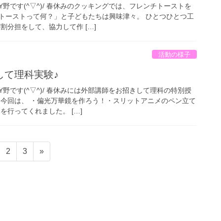
野です(^▽^)/ 春休みのクッキングでは、フレンチトーストを
トーストって何？」と子どもたちは興味津々。 ひとつひとつ工
割分担をして、協力して作 […]
活動の様子
して理科実験♪
野です(^▽^)/ 春休みには外部講師をお招きして理科の特別授
 今回は、 ・偏光万華鏡を作ろう！・スリットアニメのペン立て
を行ってくれました。 […]
固
固
2
3
»
定
定
ペ
ペ
ー
ー
ジ
ジ